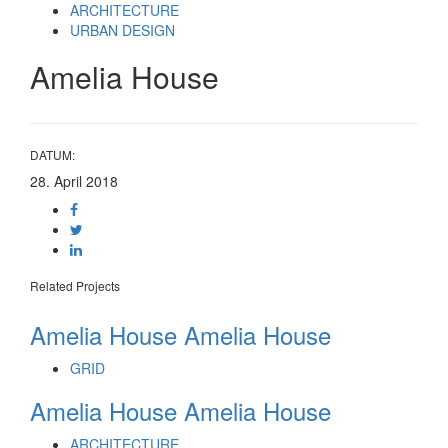
Links
Zur
ARCHITECTURE
überspringen
primären
URBAN DESIGN
Navigation
Amelia House
springen
Zum
Inhalt
springen
DATUM:
28. April 2018
Related Projects
Amelia House
Amelia House
GRID
Amelia House
Amelia House
ARCHITECTURE