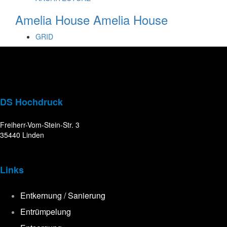
Amelia House
Amelia House
GRID
DS Hochdruck
Freiherr-Vom-Stein-Str. 3
35440 Linden
Links
Entkernung / Sanierung
Entrümpelung